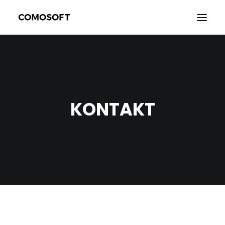
KUNDENBEREICH
KONTAKT
KONTAKT
PROFIL
LOGOUT
DEUTSCH
SEARCH